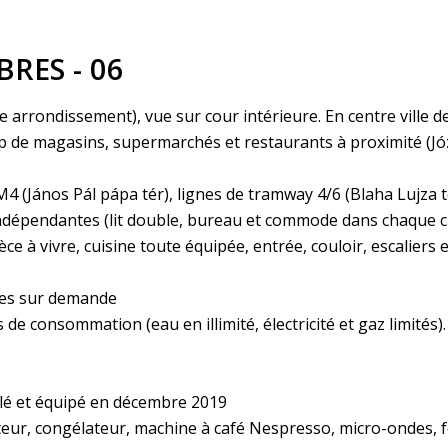
RES - 06
me arrondissement), vue sur cour intérieure. En centre vill
p de magasins, supermarchés et restaurants à proximité (Józ
4 (János Pál pápa tér), lignes de tramway 4/6 (Blaha Lujza t
dépendantes (lit double, bureau et commode dans chaque ch
èce à vivre, cuisine toute équipée, entrée, couloir, escaliers 
les sur demande​
 de consommation (eau en illimité, électricité et gaz limités
é et équipé en décembre 2019
ateur, congélateur, machine à café Nespresso, micro-ondes, fo