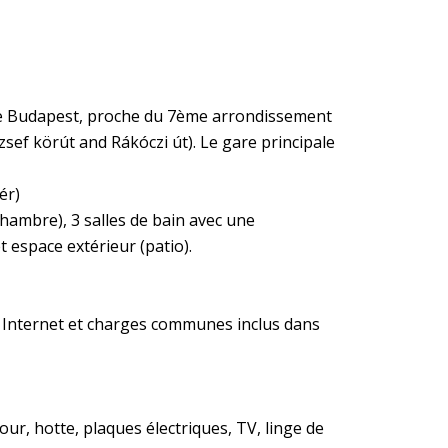
e de Budapest, proche du 7ème arrondissement
sef körút and Rákóczi út). Le gare principale
ér)
ambre), 3 salles de bain avec une
et espace extérieur (patio).
). Internet et charges communes inclus dans
ur, hotte, plaques électriques, TV, linge de