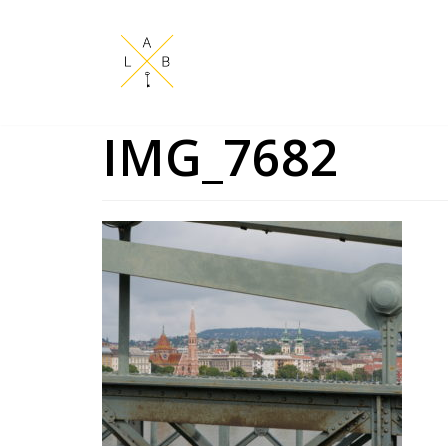
Aller
au
contenu
IMG_7682